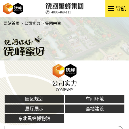
4000-469-111
网站首页
>
公司实力
> 集团宗旨
公司实力
COMPANY
园区规划
车间环境
展厅展示
基地建设
东北黑蜂博物馆