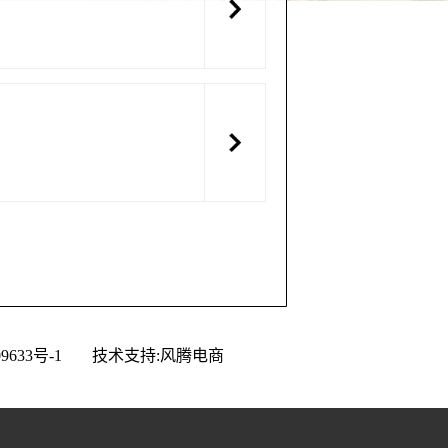
9633号-1
技术支持:风腾电商